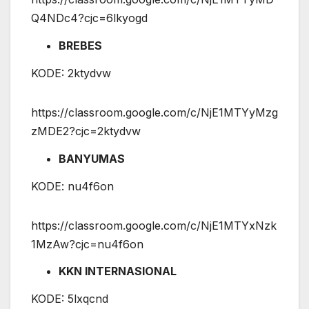
Q4NDc4?cjc=6lkyogd
BREBES
KODE: 2ktydvw
https://classroom.google.com/c/NjE1MTYyMzg
zMDE2?cjc=2ktydvw
BANYUMAS
KODE: nu4f6on
https://classroom.google.com/c/NjE1MTYxNzk
1MzAw?cjc=nu4f6on
KKN INTERNASIONAL
KODE: 5lxqcnd