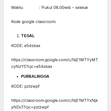
Waktu : Pukul 08.00wib – selesai
Kode google classroom:
TEGAL
KODE: e54sbax
https://classroom.google.com/c/NjE1MTYyMT
cyNzY5?cjc=e54sbax
PURBALINGGA
KODE: pztzwpf
https://classroom.google.com/c/NjE1MTYxNjk
yNDc1?cjc=pztzwpf