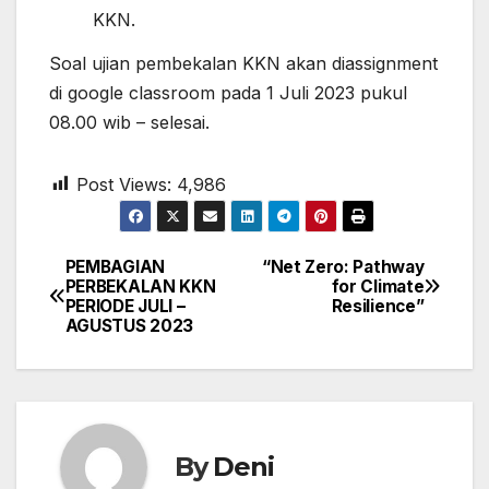
KKN.
Soal ujian pembekalan KKN akan diassignment
di google classroom pada 1 Juli 2023 pukul
08.00 wib – selesai.
Post Views:
4,986
PEMBAGIAN
“Net Zero: Pathway
Navigasi
PERBEKALAN KKN
for Climate
PERIODE JULI –
Resilience”
pos
AGUSTUS 2023
By
Deni