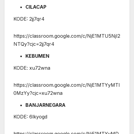
CILACAP
KODE: 2jj7qr4
https://classroom.google.com/c/NjE1MTU5NjI2
NTQy?cjc=2jj7qr4
KEBUMEN
KODE: xu72wna
https://classroom.google.com/c/NjE1MTYyMTI
0MzYy?cjc=xu72wna
BANJARNEGARA
KODE: 6lkyogd
https://classroom.google.com/c/NjE1MTYyMD