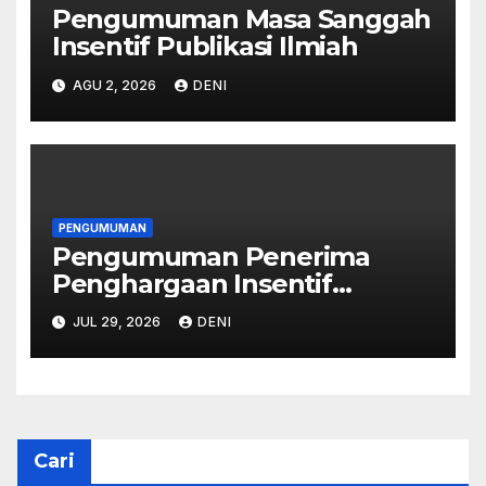
Pengumuman Masa Sanggah
Insentif Publikasi Ilmiah
AGU 2, 2026
DENI
PENGUMUMAN
Pengumuman Penerima
Penghargaan Insentif
Publikasi Ilmiah, Jurnal
JUL 29, 2026
DENI
Internasional, Publikasi Buku,
Prosiding, dan Kekayaan
Intelektual Universitas
Jenderal Soedirman Tahun
Anggaran 2026
Cari