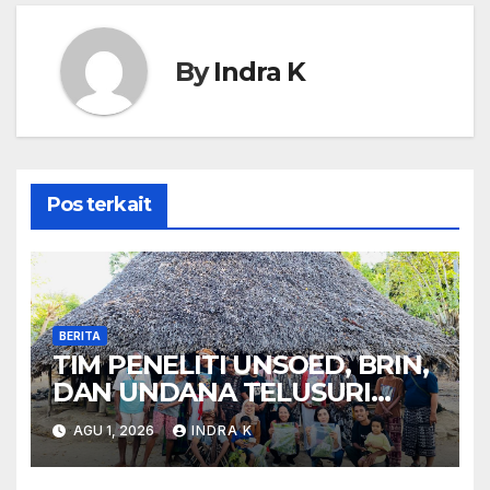
By
Indra K
Pos terkait
BERITA
TIM PENELITI UNSOED, BRIN,
DAN UNDANA TELUSURI
PENGOBATAN BERBASIS
AGU 1, 2026
INDRA K
KEARIFAN LOKAL
MASYARAKAT PULAU SABU