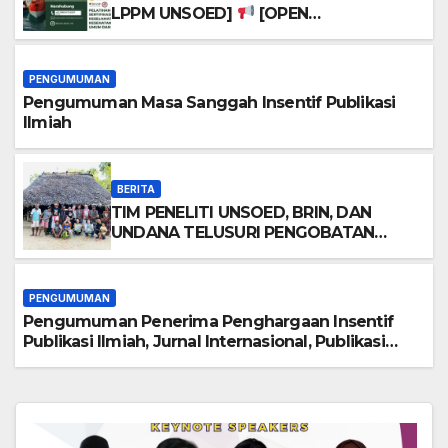
LPPM UNSOED]
[OPEN
REGISTRATION] PELATIHAN DAN
SERTIFIKASI K3 UMUM & MIGAS
PENGUMUMAN
Pengumuman Masa Sanggah Insentif Publikasi
Ilmiah
BERITA
TIM PENELITI UNSOED, BRIN, DAN
UNDANA TELUSURI PENGOBATAN
BERBASIS KEARIFAN LOKAL
MASYARAKAT PULAU SABU
PENGUMUMAN
Pengumuman Penerima Penghargaan Insentif
Publikasi Ilmiah, Jurnal Internasional, Publikasi
Buku, Prosiding, dan Kekayaan Intelektual
Universitas Jenderal Soedirman Tahun Anggaran
2026