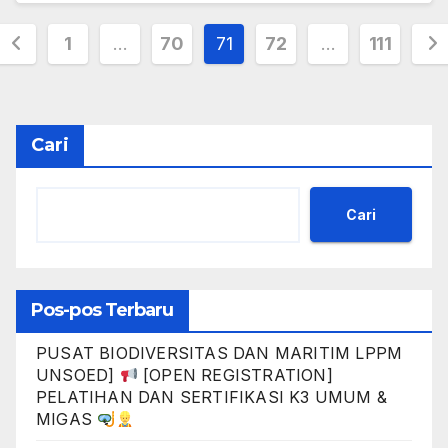
Paginasi
1
…
70
71
72
…
111
pos
Cari
Cari
Pos-pos Terbaru
PUSAT BIODIVERSITAS DAN MARITIM LPPM
UNSOED]
[OPEN REGISTRATION]
PELATIHAN DAN SERTIFIKASI K3 UMUM &
MIGAS