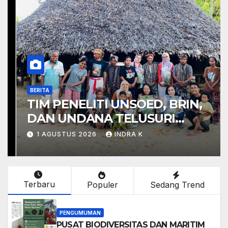
BERITA
TIM PENELITI UNSOED, BRIN,
DAN UNDANA TELUSURI
PENGOBATAN BERBASIS
1 AGUSTUS 2026
INDRA K
KEARIFAN LOKAL
MASYARAKAT PULAU SABU
Terbaru
Populer
Sedang Trend
PENGUMUMAN
PUSAT BIODIVERSITAS DAN MARITIM