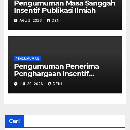
Pengumuman Masa Sanggah
Insentif Publikasi Ilmiah
AGU 2, 2026
DENI
PENGUMUMAN
Pengumuman Penerima
Penghargaan Insentif
Publikasi Ilmiah, Jurnal
JUL 29, 2026
DENI
Internasional, Publikasi Buku,
Prosiding, dan Kekayaan
Intelektual Universitas
Jenderal Soedirman Tahun
Anggaran 2026
Cari