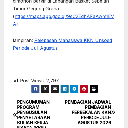
dimohon parkir di Lapangan Basket Sebelah
Timur Gegung Graha
(
https://maps.app.goo.gl/9eC2EdhAFaAwm1EV
A
)
lampiran:
Pelepasan Mahasiswa KKN Unsoed
Periode Juli Agustus
Post Views:
2,797
PENGUMUMAN
PEMBAGIAN JADWAL
Navigasi
PROGRAM
PEMBAGIAN
PENGUSULAN
PERBEKALAN KKN
pos
PENYETARAAN
PERIODE JULI-
KULIAH KERJA
AGUSTUS 2026
NYATA (KKN)