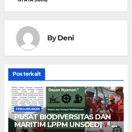
By
Deni
Pos terkait
PENGUMUMAN
PUSAT BIODIVERSITAS DAN
MARITIM LPPM UNSOED]
[OPEN REGISTRATION]