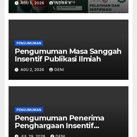
AGU 5, 2026
INDRA K
PELATIHAN DAN SERTIFIKASI
K3 UMUM & MIGAS
PENGUMUMAN
Pengumuman Masa Sanggah
Insentif Publikasi Ilmiah
AGU 2, 2026
DENI
PENGUMUMAN
Pengumuman Penerima
Penghargaan Insentif
Publikasi Ilmiah, Jurnal
JUL 29, 2026
DENI