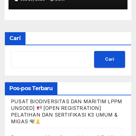
Internasional, Publikasi Buku,
Prosiding, dan Kekayaan
Intelektual Universitas
Jenderal Soedirman Tahun
Anggaran 2026
Cari
Cari
Pos-pos Terbaru
PUSAT BIODIVERSITAS DAN MARITIM LPPM
UNSOED]
[OPEN REGISTRATION]
PELATIHAN DAN SERTIFIKASI K3 UMUM &
MIGAS