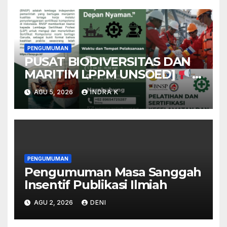
PENGUMUMAN
PUSAT BIODIVERSITAS DAN
MARITIM LPPM UNSOED]
[OPEN REGISTRATION]
AGU 5, 2026
INDRA K
PELATIHAN DAN SERTIFIKASI
K3 UMUM & MIGAS
PENGUMUMAN
Pengumuman Masa Sanggah
Insentif Publikasi Ilmiah
AGU 2, 2026
DENI