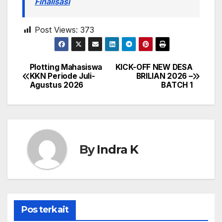
Finalisasi
Post Views:
373
Plotting Mahasiswa
KICK-OFF NEW DESA
Navigasi
KKN Periode Juli-
BRILIAN 2026 –
Agustus 2026
BATCH 1
pos
By
Indra K
Pos terkait